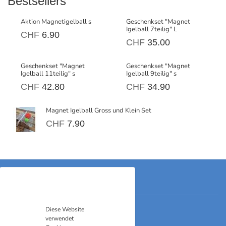
Bestsellers
Aktion Magnetigelball s
Geschenkset "Magnet
Igelball 7teilig" L
CHF
6.90
CHF
35.00
Geschenkset "Magnet
Geschenkset "Magnet
Igelball 11teilig" s
Igelball 9teilig" s
CHF
42.80
CHF
34.90
Magnet Igelball Gross und Klein Set
CHF
7.90
Kontakt
Skills-Shop Umgang mit Gefühlen
Diese Website
Grenzstrasse 6
verwendet
9430 St. Margrethen