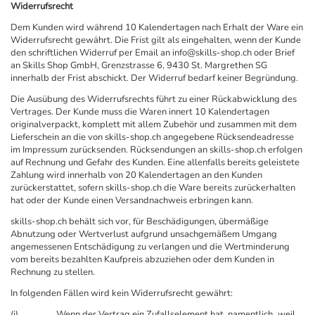
Widerrufsrecht
Dem Kunden wird während 10 Kalendertagen nach Erhalt der Ware ein
Widerrufsrecht gewährt. Die Frist gilt als eingehalten, wenn der Kunde
den schriftlichen Widerruf per Email an info@skills-shop.ch oder Brief
an Skills Shop GmbH, Grenzstrasse 6, 9430 St. Margrethen SG
innerhalb der Frist abschickt. Der Widerruf bedarf keiner Begründung.
Die Ausübung des Widerrufsrechts führt zu einer Rückabwicklung des
Vertrages. Der Kunde muss die Waren innert 10 Kalendertagen
originalverpackt, komplett mit allem Zubehör und zusammen mit dem
Lieferschein an die von skills-shop.ch angegebene Rücksendeadresse
im Impressum zurücksenden. Rücksendungen an skills-shop.ch erfolgen
auf Rechnung und Gefahr des Kunden. Eine allenfalls bereits geleistete
Zahlung wird innerhalb von 20 Kalendertagen an den Kunden
zurückerstattet, sofern skills-shop.ch die Ware bereits zurückerhalten
hat oder der Kunde einen Versandnachweis erbringen kann.
skills-shop.ch behält sich vor, für Beschädigungen, übermäßige
Abnutzung oder Wertverlust aufgrund unsachgemäßem Umgang
angemessenen Entschädigung zu verlangen und die Wertminderung
vom bereits bezahlten Kaufpreis abzuziehen oder dem Kunden in
Rechnung zu stellen.
In folgenden Fällen wird kein Widerrufsrecht gewährt:
(i) Wenn der Vertrag ein Zufallselement hat, namentlich, weil