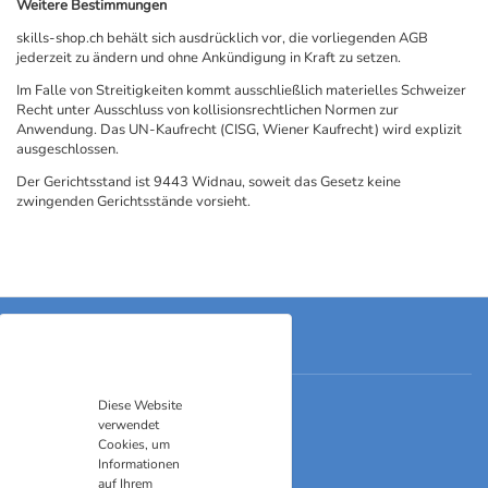
Weitere Bestimmungen
skills-shop.ch behält sich ausdrücklich vor, die vorliegenden AGB
jederzeit zu ändern und ohne Ankündigung in Kraft zu setzen.
Im Falle von Streitigkeiten kommt ausschließlich materielles Schweizer
Recht unter Ausschluss von kollisionsrechtlichen Normen zur
Anwendung. Das UN-Kaufrecht (CISG, Wiener Kaufrecht) wird explizit
ausgeschlossen.
Der Gerichtsstand ist 9443 Widnau, soweit das Gesetz keine
zwingenden Gerichtsstände vorsieht.
Kontakt
Skills-Shop Umgang mit Gefühlen
Diese Website
Grenzstrasse 6
verwendet
9430 St. Margrethen
Cookies, um
Telefon
071 511 30 04
Informationen
E-Mail
order@skills-shop.ch
auf Ihrem