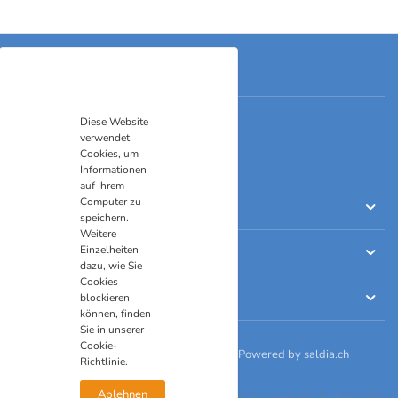
Kontakt
Skills-Shop Umgang mit Gefühlen
Diese Website
Grenzstrasse 6
verwendet
9430 St. Margrethen
Cookies, um
Telefon
071 511 30 04
Informationen
E-Mail
order@skills-shop.ch
auf Ihrem
Computer zu
Einkaufen
speichern.
Weitere
Einzelheiten
Informationen
dazu, wie Sie
Cookies
Rechtliches
blockieren
können, finden
Sie in unserer
Cookie-
© 2026 Skills-Shop Umgang mit Gefühlen. Powered by
saldia.ch
Richtlinie.
Ablehnen