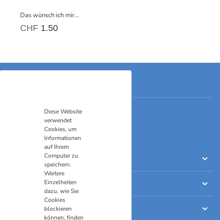
Das wünsch ich mir...
CHF
1.50
Kontakt
Skills-Shop Umgang mit Gefühlen
Diese Website
Grenzstrasse 6
verwendet
9430 St. Margrethen
Cookies, um
Telefon
071 511 30 04
Informationen
E-Mail
order@skills-shop.ch
auf Ihrem
Computer zu
Einkaufen
speichern.
Weitere
Einzelheiten
Informationen
dazu, wie Sie
Cookies
Rechtliches
blockieren
können, finden