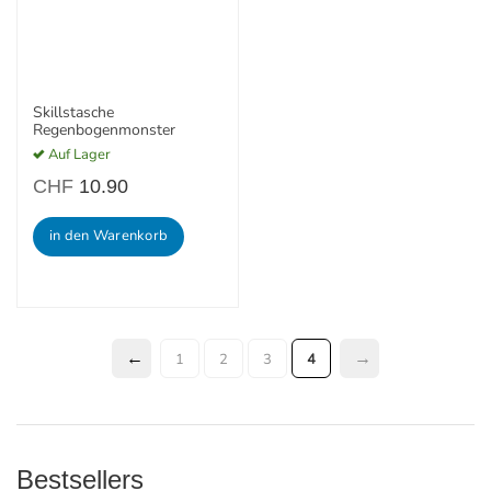
Skillstasche
Regenbogenmonster
Auf Lager
CHF
10.90
in den Warenkorb
1
2
3
4
Bestsellers